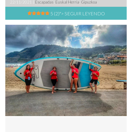
22/11/2021 |
Escapadas
,
Euskal Herria
,
Gipuzkoa
5 (2)
"> SEGUIR LEYENDO