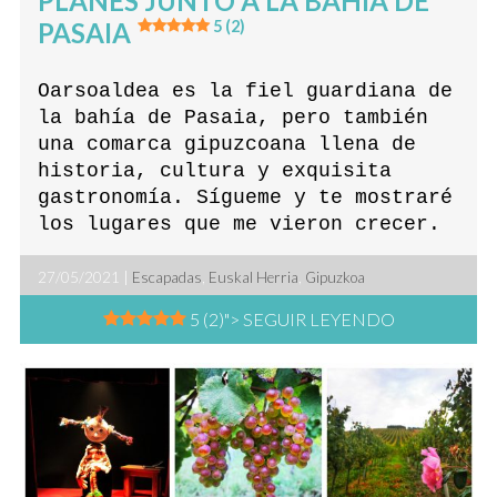
PLANES JUNTO A LA BAHÍA DE
PASAIA
5 (2)
Oarsoaldea es la fiel guardiana de
la bahía de Pasaia, pero también
una comarca gipuzcoana llena de
historia, cultura y exquisita
gastronomía. Sígueme y te mostraré
los lugares que me vieron crecer.
27/05/2021 |
Escapadas
,
Euskal Herria
,
Gipuzkoa
5 (2)
"> SEGUIR LEYENDO