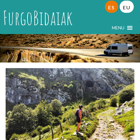
ES
EU
FurgoBidaiak
MENU
Gipuzkoa