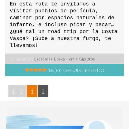
En esta ruta te invitamos a
visitar pueblos de película,
caminar por espacios naturales de
infarto, e incluso picar y pecar…
¿Qué tal un road trip por la Costa
Vasca? ¡Sube a nuestra furgo, te
llevamos!
19/04/2020 |
Escapadas
,
Euskal Herria
,
Gipuzkoa
4.8 (8)
"> SEGUIR LEYENDO
1 - 2
1
2