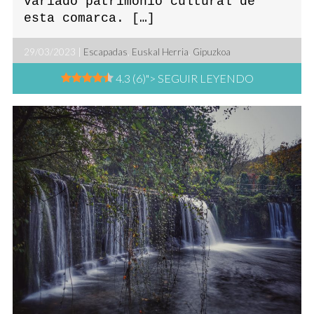
variado patrimonio cultural de
esta comarca. […]
29/03/2023 |
Escapadas
,
Euskal Herria
,
Gipuzkoa
4.3 (6)
"> SEGUIR LEYENDO