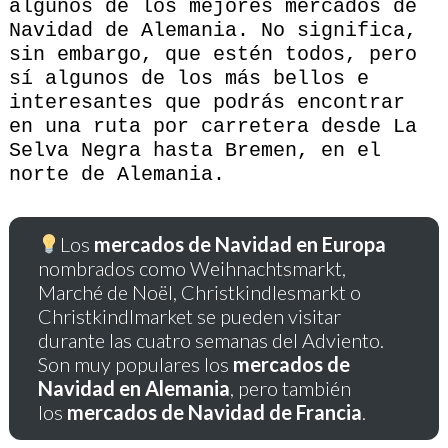
algunos de los mejores mercados de
Navidad de Alemania. No significa,
sin embargo, que estén todos, pero
sí algunos de los más bellos e
interesantes que podrás encontrar
en una ruta por carretera desde La
Selva Negra hasta Bremen, en el
norte de Alemania.
Los
mercados de Navidad en Europa
nombrados como Weihnachtsmarkt,
Marché de Noël, Christkindlesmarkt o
Christkindlmarket se pueden visitar
durante las cuatro semanas del Adviento.
Son muy populares los
mercados de
Navidad en Alemania
, pero también
los
mercados de Navidad de Francia
.