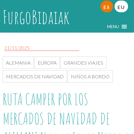
ES
EU
FurgoBidaiak
MENU
21/11/2025
ALEMANIA
EUROPA
GRANDES VIAJES
MERCADOS DE NAVIDAD
NIÑOS A BORDO
RUTA CAMPER POR LOS
MERCADOS DE NAVIDAD DE