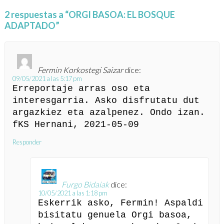
2 respuestas a “ORGI BASOA: EL BOSQUE
ADAPTADO”
Fermin Korkostegi Saizar
dice:
09/05/2021 a las 5:17 pm
Erreportaje arras oso eta
interesgarria. Asko disfrutatu dut
argazkiez eta azalpenez. Ondo izan.
fKS Hernani, 2021-05-09
Responder
Furgo Bidaiak
dice:
10/05/2021 a las 1:18 pm
Eskerrik asko, Fermin! Aspaldi
bisitatu genuela Orgi basoa,