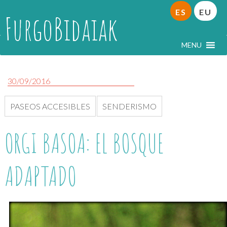
ES
EU
FurgoBidaiak
MENU
30/09/2016
PASEOS ACCESIBLES
SENDERISMO
ORGI BASOA: EL BOSQUE
ADAPTADO