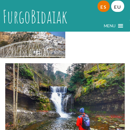
ES
EU
FurgoBidaiak
MENU
Escapadas