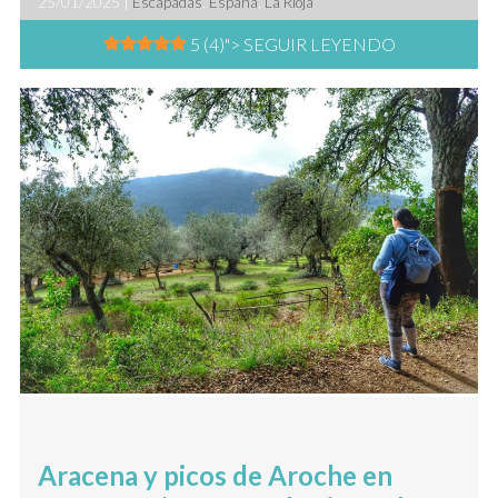
25/01/2025 |
Escapadas
,
España
,
La Rioja
5 (4)
"> SEGUIR LEYENDO
Aracena y picos de Aroche en