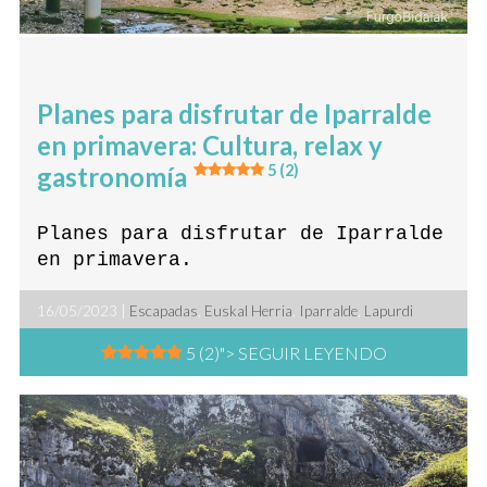
Planes para disfrutar de Iparralde
en primavera: Cultura, relax y
gastronomía
5 (2)
Planes para disfrutar de Iparralde
en primavera.
16/05/2023 |
Escapadas
,
Euskal Herria
,
Iparralde
,
Lapurdi
5 (2)
"> SEGUIR LEYENDO