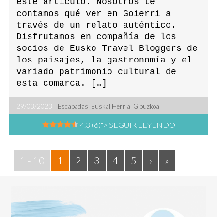
este artículo. Nosotros te
contamos qué ver en Goierri a
través de un relato auténtico.
Disfrutamos en compañía de los
socios de Eusko Travel Bloggers de
los paisajes, la gastronomía y el
variado patrimonio cultural de
esta comarca. […]
29/03/2023 |
Escapadas
,
Euskal Herria
,
Gipuzkoa
4.3 (6)
"> SEGUIR LEYENDO
1 - 10
1
2
3
4
5
›
»