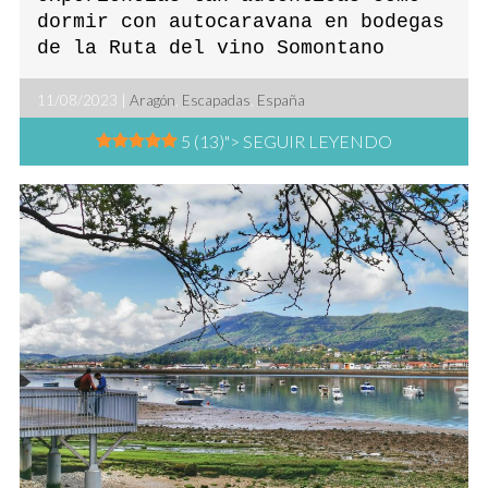
dormir con autocaravana en bodegas
de la Ruta del vino Somontano
11/08/2023 |
Aragón
,
Escapadas
,
España
5 (13)
"> SEGUIR LEYENDO