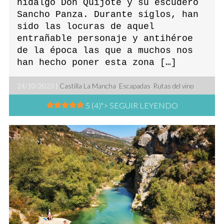
hidalgo Don Quijote y su escudero
Sancho Panza. Durante siglos, han
sido las locuras de aquel
entrañable personaje y antihéroe
de la época las que a muchos nos
han hecho poner esta zona […]
24/10/2023 |
Castilla La Mancha
,
Escapadas
,
Rutas del vino
5 (4)
"> SEGUIR LEYENDO