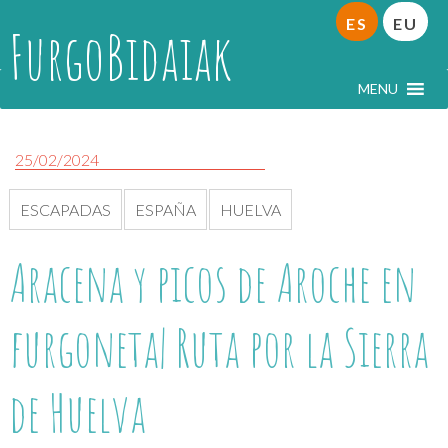
ES
EU
FurgoBidaiak
MENU
25/02/2024
ESCAPADAS
ESPAÑA
HUELVA
Aracena y picos de Aroche en
furgoneta| Ruta por la Sierra
de Huelva