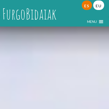
ES
EU
FurgoBidaiak
MENU