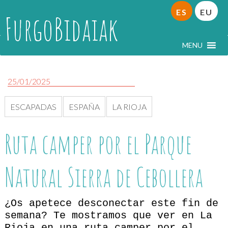
ES
EU
FurgoBidaiak
MENU
25/01/2025
ESCAPADAS
ESPAÑA
LA RIOJA
Ruta camper por el Parque
Natural Sierra de Cebollera
¿Os apetece desconectar este fin de
semana? Te mostramos que ver en La
Rioja en una ruta camper por el