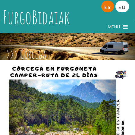
ES
EU
FurgoBidaiak
MENU
Córcega