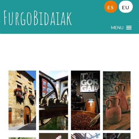
ES
EU
FurgoBidaiak
MENU
MUSEOS VASCOS