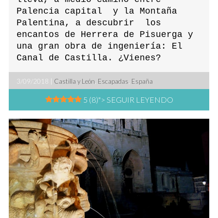
Palencia capital y la Montaña
Palentina, a descubrir los
encantos de Herrera de Pisuerga y
una gran obra de ingeniería: El
Canal de Castilla. ¿Vienes?
3/09/2018 |
Castilla y León
,
Escapadas
,
España
5 (8)
"> SEGUIR LEYENDO