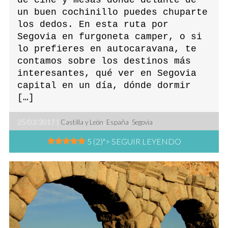
de cine y mesas donde delante de
un buen cochinillo puedes chuparte
los dedos. En esta ruta por
Segovia en furgoneta camper, o si
lo prefieres en autocaravana, te
contamos sobre los destinos más
interesantes, qué ver en Segovia
capital en un día, dónde dormir
[…]
25/03/2017 |
Castilla y León
,
España
,
Segovia
5 (2)
"> SEGUIR LEYENDO