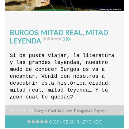
BURGOS: MITAD REAL, MITAD
LEYENDA
0 (0)
Si os gusta viajar, la literatura
y las grandes leyendas, nuestro
modo de conocer Burgos os va a
encantar. Veníd con nosotros a
descubrir esta histórica ciudad,
mitad real, mitad leyenda… Y tú,
¿con cuál te quedas?
23/10/2017 |
Burgos
,
Castilla y León
,
Escapadas
,
España
0 (0)
"> SEGUIR LEYENDO