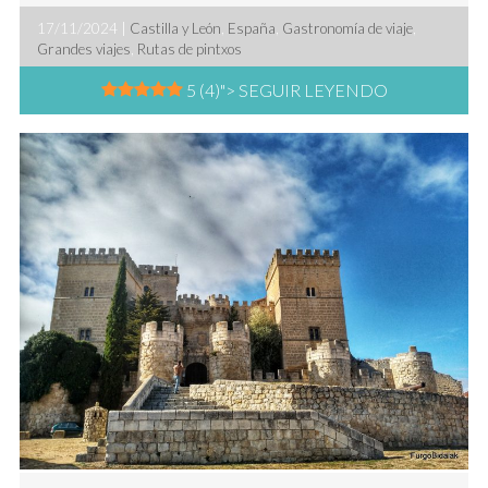
17/11/2024 |
Castilla y León
,
España
,
Gastronomía de viaje
,
Grandes viajes
,
Rutas de pintxos
5 (4)
"> SEGUIR LEYENDO