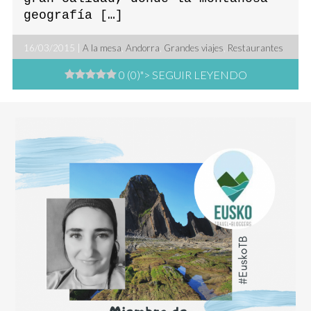
geografía […]
16/03/2015 |
A la mesa
,
Andorra
,
Grandes viajes
,
Restaurantes
0 (0)
"> SEGUIR LEYENDO