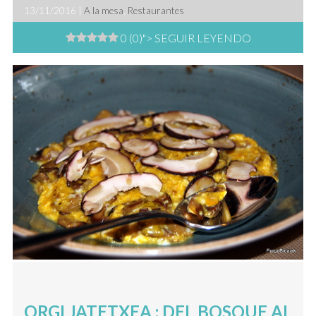
13/11/2016 |
A la mesa
,
Restaurantes
0 (0)
"> SEGUIR LEYENDO
ORGI JATETXEA : DEL BOSQUE AL