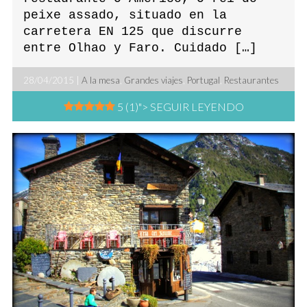
peixe assado, situado en la
carretera EN 125 que discurre
entre Olhao y Faro. Cuidado […]
28/04/2015 |
A la mesa
,
Grandes viajes
,
Portugal
,
Restaurantes
5 (1)
"> SEGUIR LEYENDO