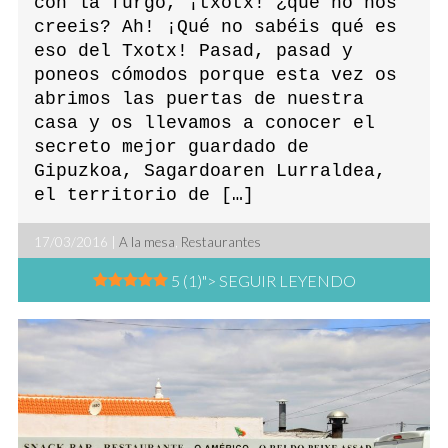
con la furgo, ¡txotx! ¿que no nos
creeis? Ah! ¡Qué no sabéis qué es
eso del Txotx! Pasad, pasad y
poneos cómodos porque esta vez os
abrimos las puertas de nuestra
casa y os llevamos a conocer el
secreto mejor guardado de
Gipuzkoa, Sagardoaren Lurraldea,
el territorio de […]
17/03/2016 |
A la mesa
,
Restaurantes
5 (1)
"> SEGUIR LEYENDO