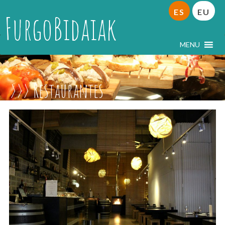
ES
EU
FurgoBidaiak
MENU
Restaurantes