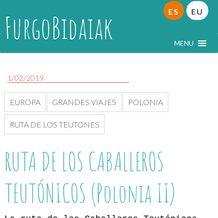
ES
EU
FurgoBidaiak
MENU
1/02/2019
EUROPA
GRANDES VIAJES
POLONIA
RUTA DE LOS TEUTONES
RUTA DE LOS CABALLEROS
TEUTÓNICOS (Polonia II)