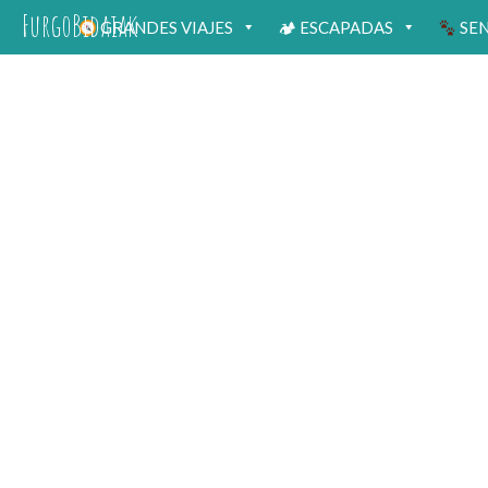
FurgoBidaiak
GRANDES VIAJES
🏕 ESCAPADAS
SE
Seguro