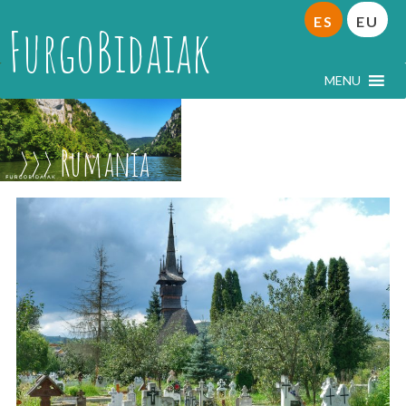
ES
EU
FurgoBidaiak
MENU
Rumanía