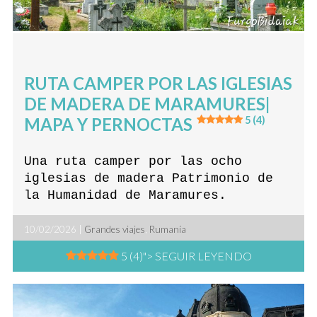
RUTA CAMPER POR LAS IGLESIAS
DE MADERA DE MARAMURES|
MAPA Y PERNOCTAS
5 (4)
Una ruta camper por las ocho
iglesias de madera Patrimonio de
la Humanidad de Maramures.
10/02/2026 |
Grandes viajes
,
Rumanía
5 (4)
"> SEGUIR LEYENDO