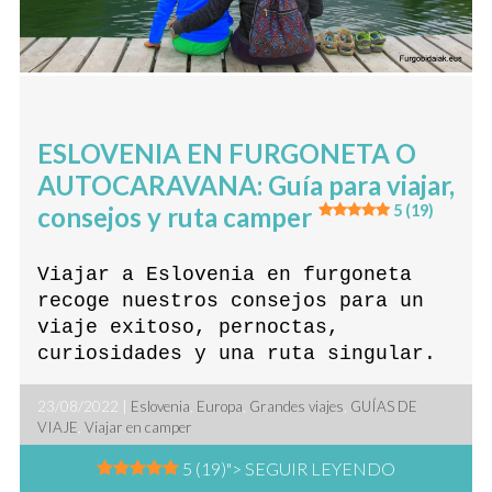
ESLOVENIA EN FURGONETA O
AUTOCARAVANA: Guía para viajar,
consejos y ruta camper
5 (19)
Viajar a Eslovenia en furgoneta
recoge nuestros consejos para un
viaje exitoso, pernoctas,
curiosidades y una ruta singular.
23/08/2022 |
Eslovenia
,
Europa
,
Grandes viajes
,
GUÍAS DE
VIAJE
,
Viajar en camper
5 (19)
"> SEGUIR LEYENDO