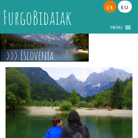
ES
EU
FurgoBidaiak
MENU
Eslovenia