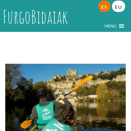
ES
EU
FurgoBidaiak
MENU
Périgord