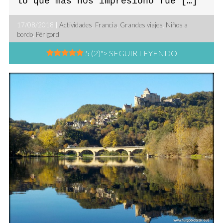
lo que más nos impresionó fue […]
17/08/2018 |
Actividades
,
Francia
,
Grandes viajes
,
Niños a
bordo
,
Périgord
5 (2)
"> SEGUIR LEYENDO