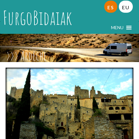
ES
EU
FurgoBidaiak
MENU
Ardèche