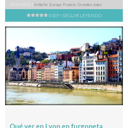
20/04/2015 |
Ardèche
,
Europa
,
Francia
,
Grandes viajes
0 (0)
"> SEGUIR LEYENDO
Qué ver en Lyon en furgoneta