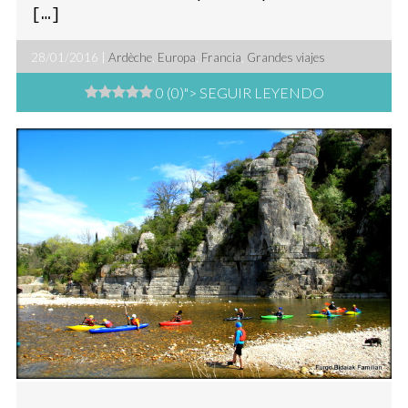
[…]
28/01/2016 |
Ardèche
,
Europa
,
Francia
,
Grandes viajes
0 (0)
"> SEGUIR LEYENDO