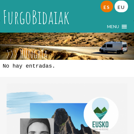
ES
EU
FurgoBidaiak
MENU
Hungría
No hay entradas.