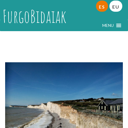
ES
EU
FurgoBidaiak
MENU
ruta del Canal