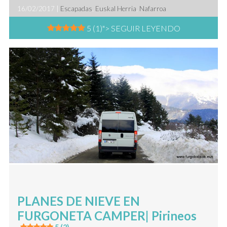
16/02/2017 |
Escapadas
,
Euskal Herria
,
Nafarroa
5 (1)
"> SEGUIR LEYENDO
PLANES DE NIEVE EN
FURGONETA CAMPER| Pirineos