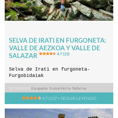
SELVA DE IRATI EN FURGONETA:
VALLE DE AEZKOA Y VALLE DE
SALAZAR
4.7 (23)
Selva de Irati en furgoneta-
Furgobidaiak
10/10/2018 |
Escapadas
,
Euskal Herria
,
Nafarroa
4.7 (23)
"> SEGUIR LEYENDO