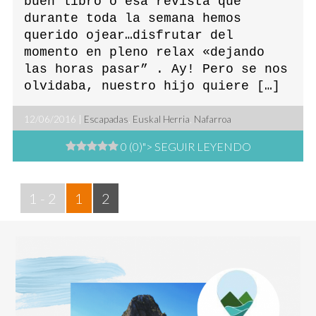
buen libro o esa revista que
durante toda la semana hemos
querido ojear…disfrutar del
momento en pleno relax «dejando
las horas pasar” . Ay! Pero se nos
olvidaba, nuestro hijo quiere […]
12/06/2016 |
Escapadas
,
Euskal Herria
,
Nafarroa
0 (0)
"> SEGUIR LEYENDO
1 - 2
1
2