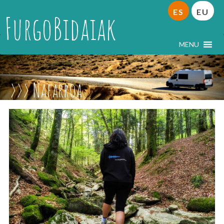
ES
EU
FurgoBidaiak
MENU
Nafarroa