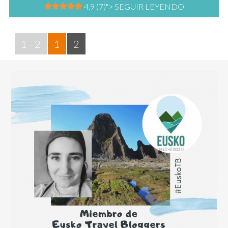
4.9 (7)
"> SEGUIR LEYENDO
1 - 2
1
2