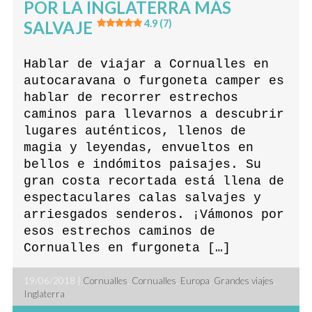
POR LA INGLATERRA MÁS
SALVAJE
4.9 (7)
Hablar de viajar a Cornualles en
autocaravana o furgoneta camper es
hablar de recorrer estrechos
caminos para llevarnos a descubrir
lugares auténticos, llenos de
magia y leyendas, envueltos en
bellos e indómitos paisajes. Su
gran costa recortada está llena de
espectaculares calas salvajes y
arriesgados senderos. ¡Vámonos por
esos estrechos caminos de
Cornualles en furgoneta […]
19/06/2018 |
Cornualles
,
Cornualles
,
Europa
,
Grandes viajes
,
Inglaterra