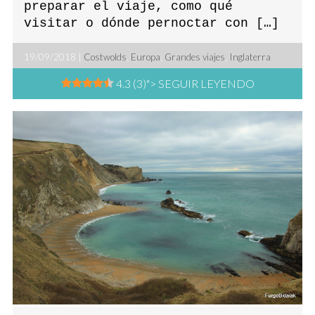
preparar el viaje, como qué
visitar o dónde pernoctar con […]
19/09/2018 |
Costwolds
,
Europa
,
Grandes viajes
,
Inglaterra
4.3 (3)
"> SEGUIR LEYENDO