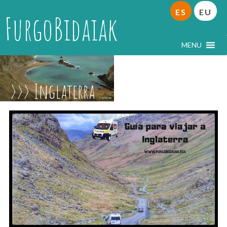
ES
EU
FurgoBidaiak
MENU
Inglaterra