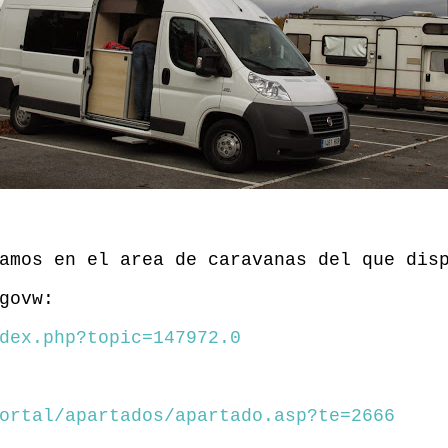
amos en el area de caravanas del que dis
govw:
dex.php?topic=147972.0
ortal/apartados/apartado.asp?te=2666