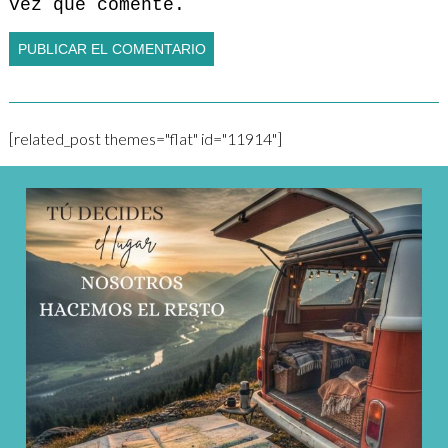
vez que comente.
[related_post themes="flat" id="11914"]