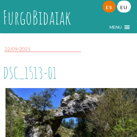
ES
EU
FurgoBidaiak
MENU
22/09/2021
DSC_1513-01