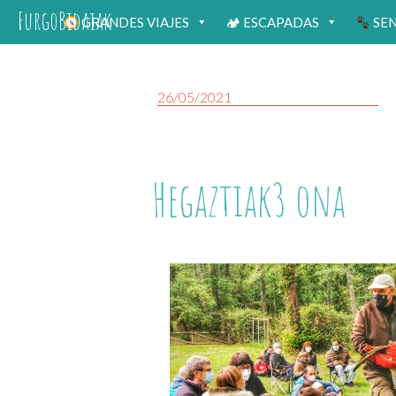
FurgoBidaiak
GRANDES VIAJES
🏕 ESCAPADAS
SE
26/05/2021
Hegaztiak3 ona