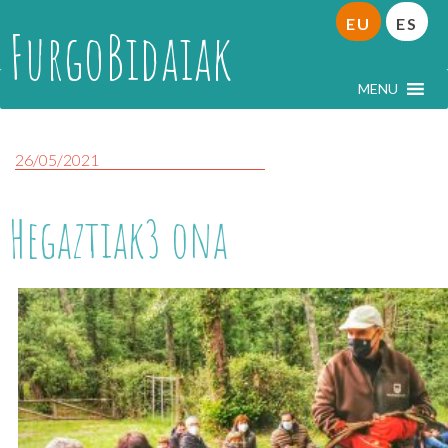
EU
ES
FurgoBidaiak
MENU
26/05/2021
Hegaztiak3 ona