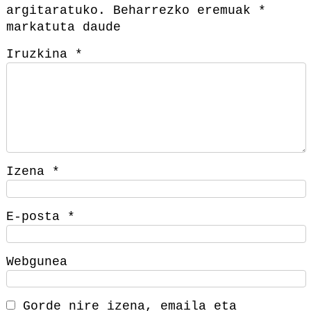
argitaratuko.
Beharrezko eremuak
*
markatuta daude
Iruzkina
*
Izena
*
E-posta
*
Webgunea
Gorde nire izena, emaila eta