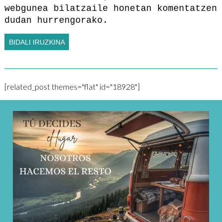
webgunea bilatzaile honetan komentatzen
dudan hurrengorako.
[related_post themes="flat" id="18928"]