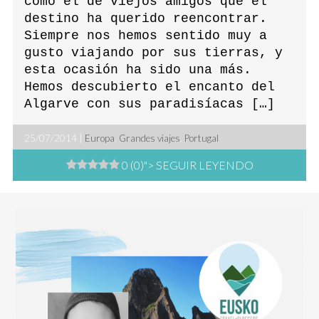
como el de viejos amigos que el
destino ha querido reencontrar.
Siempre nos hemos sentido muy a
gusto viajando por sus tierras, y
esta ocasión ha sido una más.
Hemos descubierto el encanto del
Algarve con sus paradisíacas […]
25/07/2014 |
Europa
,
Grandes viajes
,
Portugal
0 (0)
"> SEGUIR LEYENDO