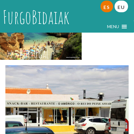
ES
EU
FurgoBidaiak
MENU
Portugal