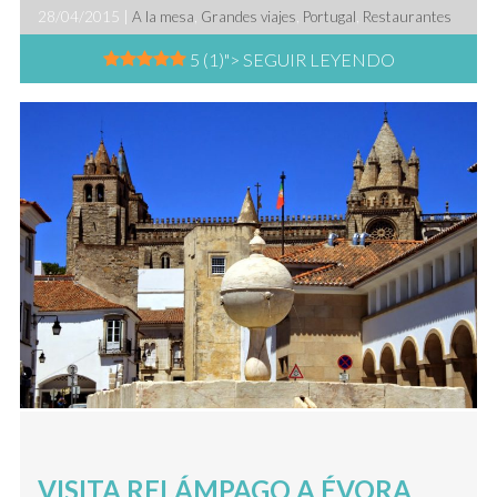
28/04/2015 |
A la mesa
,
Grandes viajes
,
Portugal
,
Restaurantes
5 (1)
"> SEGUIR LEYENDO
VISITA RELÁMPAGO A ÉVORA