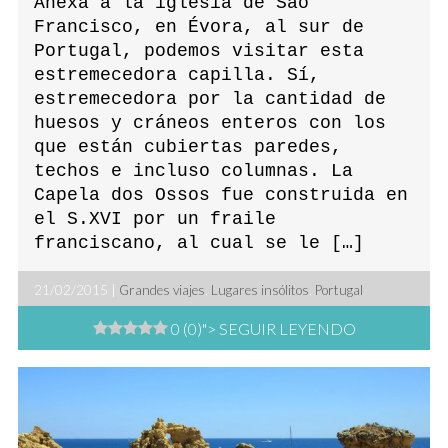
Anexa a la iglesia de Sao
Francisco, en Évora, al sur de
Portugal, podemos visitar esta
estremecedora capilla. Sí,
estremecedora por la cantidad de
huesos y cráneos enteros con los
que están cubiertas paredes,
techos e incluso columnas. La
Capela dos Ossos fue construida en
el S.XVI por un fraile
franciscano, al cual se le […]
21/02/2015 |
Grandes viajes
,
Lugares insólitos
,
Portugal
0 (0)
"> SEGUIR LEYENDO