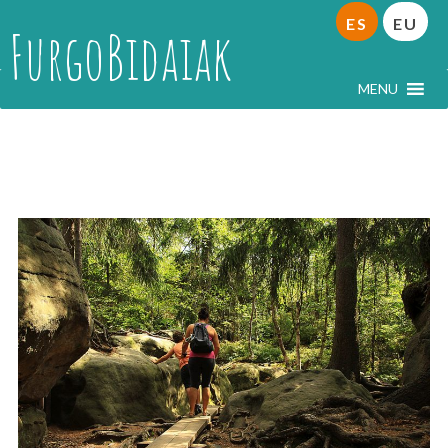
ES
EU
FurgoBidaiak
MENU
Baja Silesia