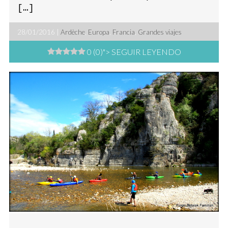
[…]
28/01/2016 |
Ardèche
,
Europa
,
Francia
,
Grandes viajes
0 (0)
"> SEGUIR LEYENDO