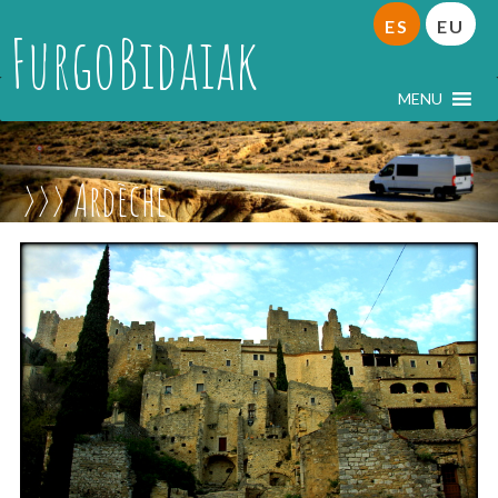
ES
EU
FurgoBidaiak
MENU
Ardèche