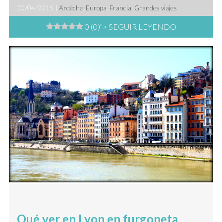
20/04/2015 |
Ardèche
,
Europa
,
Francia
,
Grandes viajes
0 (0)
"> SEGUIR LEYENDO
Qué ver en Lyon en furgoneta