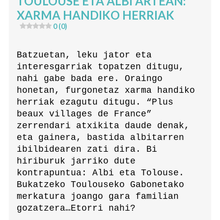
TOULOUSE ETA ALBI ARTEAN:
XARMA HANDIKO HERRIAK
0 (0)
Batzuetan, leku jator eta
interesgarriak topatzen ditugu,
nahi gabe bada ere. Oraingo
honetan, furgonetaz xarma handiko
herriak ezagutu ditugu. “Plus
beaux villages de France”
zerrendari atxikita daude denak,
eta gainera, bastida albitarren
ibilbidearen zati dira. Bi
hiriburuk jarriko dute
kontrapuntua: Albi eta Tolouse.
Bukatzeko Toulouseko Gabonetako
merkatura joango gara familian
gozatzera…Etorri nahi?