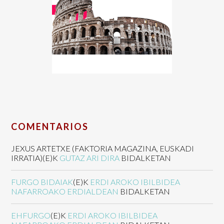
COMENTARIOS
JEXUS ARTETXE (FAKTORIA MAGAZINA, EUSKADI
IRRATIA)
(E)K
GUTAZ ARI DIRA
BIDALKETAN
FURGO BIDAIAK
(E)K
ERDI AROKO IBILBIDEA
NAFARROAKO ERDIALDEAN
BIDALKETAN
EHFURGO
(E)K
ERDI AROKO IBILBIDEA