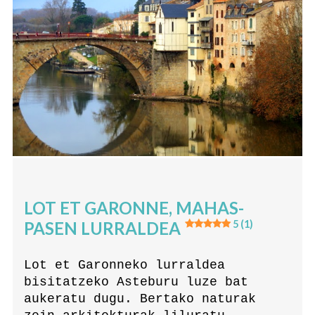
LOT ET GARONNE, MAHAS-
PASEN LURRALDEA
5 (1)
Lot et Garonneko lurraldea
bisitatzeko Asteburu luze bat
aukeratu dugu. Bertako naturak