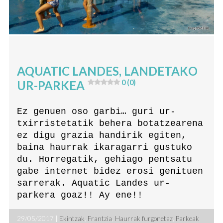
AQUATIC LANDES, LANDETAKO
UR-PARKEA
0 (0)
Ez genuen oso garbi… guri ur-
txirristetatik behera botatzearena
ez digu grazia handirik egiten,
baina haurrak ikaragarri gustuko
du. Horregatik, gehiago pentsatu
gabe internet bidez erosi genituen
sarrerak. Aquatic Landes ur-
parkera goaz!! Ay ene!!
29/05/2017 |
Ekintzak
,
Frantzia
,
Haurrak furgonetaz
,
Parkeak