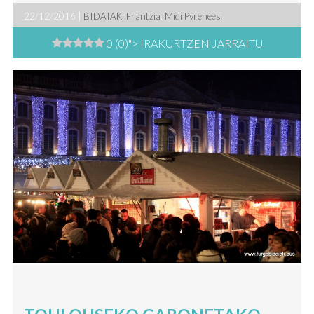
22/12/2016 |
BIDAIAK
,
Frantzia
,
Midi Pyrénées
0 (0)
"> IRAKURTZEN JARRAITU