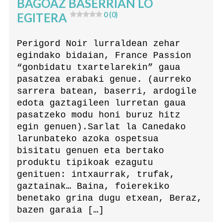
BAGOAZ BASERRIAN LO
EGITERA
0 (0)
Perigord Noir lurraldean zehar
egindako bidaian, France Passion
“gonbidatu txartelarekin” gaua
pasatzea erabaki genue. (aurreko
sarrera batean, baserri, ardogile
edota gaztagileen lurretan gaua
pasatzeko modu honi buruz hitz
egin genuen).Sarlat la Canedako
larunbateko azoka ospetsua
bisitatu genuen eta bertako
produktu tipikoak ezagutu
genituen: intxaurrak, trufak,
gaztainak… Baina, foierekiko
benetako grina dugu etxean, Beraz,
bazen garaia […]