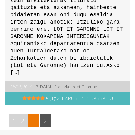
zein arkitekturak liluratu
gaituzte eta azkenean, hainbeste
bidaietan esan ohi dugu esaldia
irten zaigu ahotik: Itzuliko gara
berriro ere. LOT ET GARONNE LOT ET
GARONNE KOKAPENA INTERESGUNEAK
Aquitaniako departamentua osatzen
duen lurraldetako bat da.
Zeharkatzen duten bi ibaietatik
(Lot eta Garonne) hartzen du.Asko
[…]
29/12/2014 |
BIDAIAK
,
Frantzia
,
Lot et Garonne
5 (1)
"> IRAKURTZEN JARRAITU
1 - 2
1
2