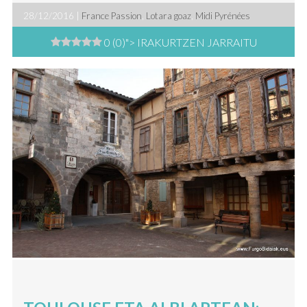
28/12/2016 |
France Passion
,
Lotara goaz
,
Midi Pyrénées
0 (0)
"> IRAKURTZEN JARRAITU