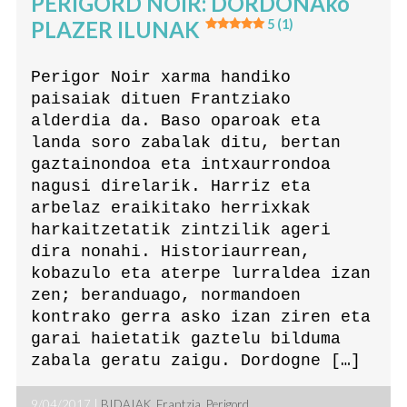
PÉRIGORD NOIR: DORDOÑAko
PLAZER ILUNAK
5 (1)
Perigor Noir xarma handiko
paisaiak dituen Frantziako
alderdia da. Baso oparoak eta
landa soro zabalak ditu, bertan
gaztainondoa eta intxaurrondoa
nagusi direlarik. Harriz eta
arbelaz eraikitako herrixkak
harkaitzetatik zintzilik ageri
dira nonahi. Historiaurrean,
kobazulo eta aterpe lurraldea izan
zen; beranduago, normandoen
kontrako gerra asko izan ziren eta
garai haietatik gaztelu bilduma
zabala geratu zaigu. Dordogne […]
9/04/2017 |
BIDAIAK
,
Frantzia
,
Perigord