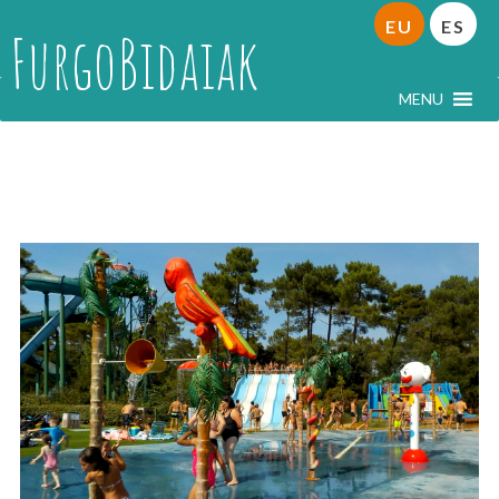
EU
ES
FurgoBidaiak
MENU
Frantzia