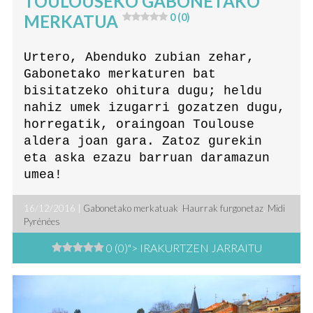
TOULOUSEKO GABONETAKO
MERKATUA
0 (0)
Urtero, Abenduko zubian zehar,
Gabonetako merkaturen bat
bisitatzeko ohitura dugu; heldu
nahiz umek izugarri gozatzen dugu,
horregatik, oraingoan Toulouse
aldera joan gara. Zatoz gurekin
eta aska ezazu barruan daramazun
umea!
16/12/2016 |
Gabonetako merkatuak
,
Haurrak furgonetaz
,
Midi
Pyrénées
0 (0)
"> IRAKURTZEN JARRAITU