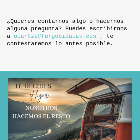
¿Quieres contarnos algo o hacernos
alguna pregunta? Puedes escribirnos
a
oiartza@furgobidaiak.eus ,
te
contestaremos lo antes posible.