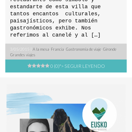
estandarte de esta villa que
tantos encantos culturales,
paisajísticos, pero también
gastronómicos exhibe. Nos
referimos al canelé y al […]
3/05/2015 |
A la mesa
,
Francia
,
Gastronomía de viaje
,
Gironde
,
Grandes viajes
0 (0)
"> SEGUIR LEYENDO