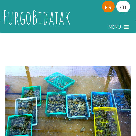
ES
EU
FurgoBidaiak
MENU
Gironde