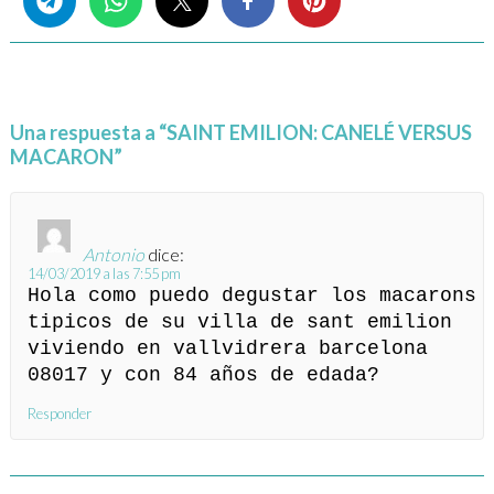
Una respuesta a “SAINT EMILION: CANELÉ VERSUS
MACARON”
Antonio
dice:
14/03/2019 a las 7:55 pm
Hola como puedo degustar los macarons
tipicos de su villa de sant emilion
viviendo en vallvidrera barcelona
08017 y con 84 años de edada?
Responder