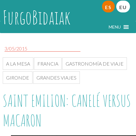
ES
EU
FurgoBidaiak
MENU
3/05/2015
A LA MESA
FRANCIA
GASTRONOMÍA DE VIAJE
GIRONDE
GRANDES VIAJES
SAINT EMILION: CANELÉ VERSUS
MACARON