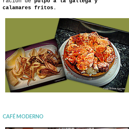
ración de
pulpo a la gallega
y
calamares fritos.
CAFÉ MODERNO