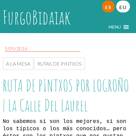
ES
EU
FurgoBidaiak
MENU
5/05/2016
A LA MESA
RUTAS DE PINTXOS
RUTA DE PINTXOS POR LOGROÑO
| La Calle Del Laurel
No sabemos si son los mejores, si son
los típicos o los más conocidos… pero
éstos son los pintxos que nos gustan.