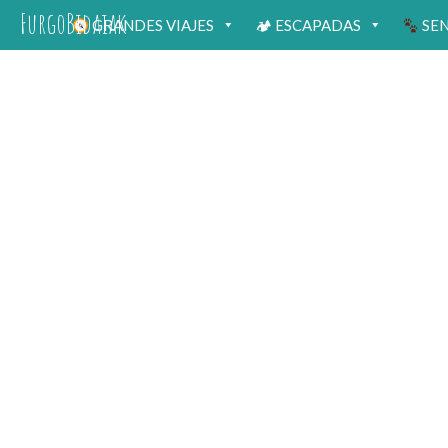
FurgoBidaiak
GRANDES VIAJES
🏕 ESCAPADAS
SE
Ibilbi