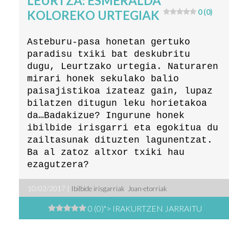
LEURTZA: ESMERALDA
KOLOREKO URTEGIAK
0 (0)
Asteburu-pasa honetan gertuko
paradisu txiki bat deskubritu
dugu, Leurtzako urtegia. Naturaren
mirari honek sekulako balio
paisajistikoa izateaz gain, lupaz
bilatzen ditugun leku horietakoa
da…Badakizue? Ingurune honek
ibilbide irisgarri eta egokitua du
zailtasunak dituzten lagunentzat.
Ba al zatoz altxor txiki hau
ezagutzera?
10/02/2017 |
Ibilbide irisgarriak
,
Joan-etorriak
0 (0)
"> IRAKURTZEN JARRAITU