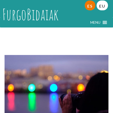
ES
EU
FurgoBidaiak
MENU
Bretaña