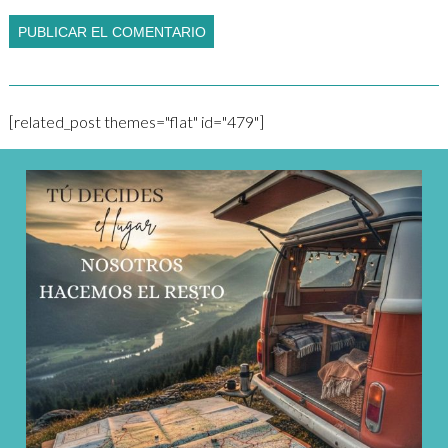
[related_post themes="flat" id="479"]