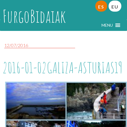
ES
EU
FurgoBidaiak
MENU
12/07/2016
2016-01-02GALIZA-ASTURIAS19