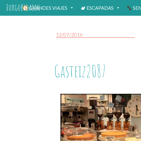
FurgoBidaiak
GRANDES VIAJES
🏕 ESCAPADAS
SE
12/07/2016
Gasteiz2087