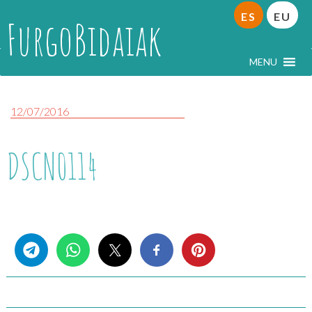
ES
EU
FurgoBidaiak
MENU
12/07/2016
DSCN0114
Share this...