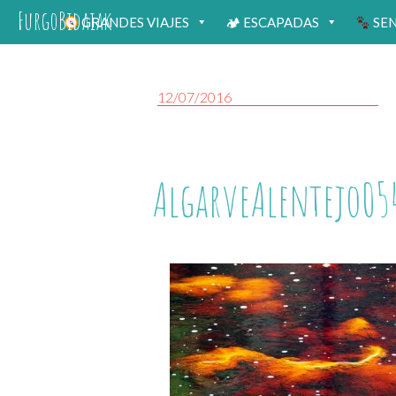
FurgoBidaiak
GRANDES VIAJES
🏕 ESCAPADAS
SE
12/07/2016
AlgarveAlentejo05