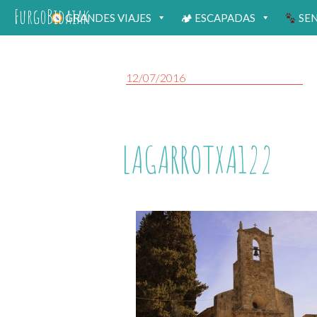
FurgoBidaiak
GRANDES VIAJES
🏕 ESCAPADAS
SE
12/07/2016
LAGARROTXA122