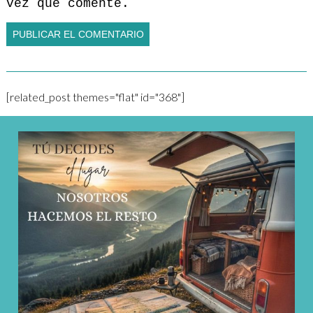
vez que comente.
[related_post themes="flat" id="368"]