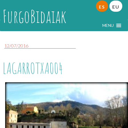
ES
EU
FurgoBidaiak
MENU
12/07/2016
LAGARROTXA004