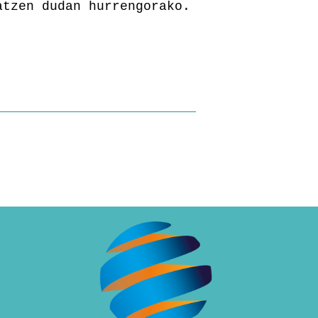
atzen dudan hurrengorako.