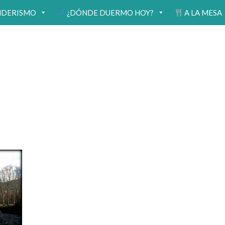
NDERISMO
¿DÓNDE DUERMO HOY?
A LA MESA