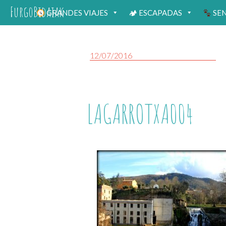
FurgoBidaiak
GRANDES VIAJES
🏕 ESCAPADAS
SE
12/07/2016
LAGARROTXA004