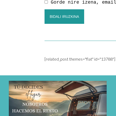
Gorde nire izena, emai
[related_post themes="flat" id="13788"]