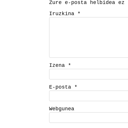
Zure e-posta helbidea ez 
Iruzkina
*
Izena
*
E-posta
*
Webgunea