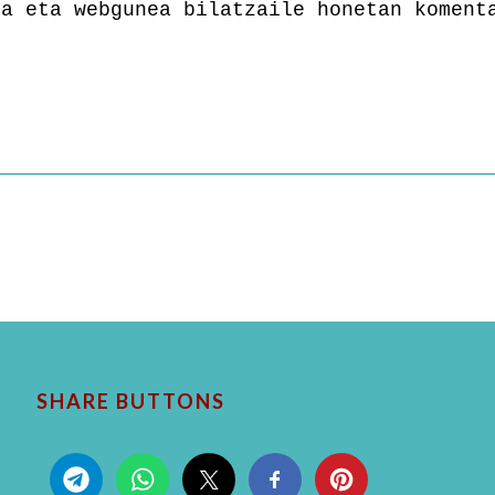
la eta webgunea bilatzaile honetan koment
SHARE BUTTONS