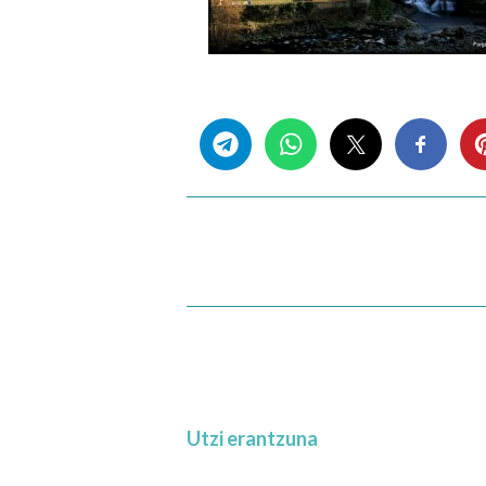
Share this...
Utzi erantzuna