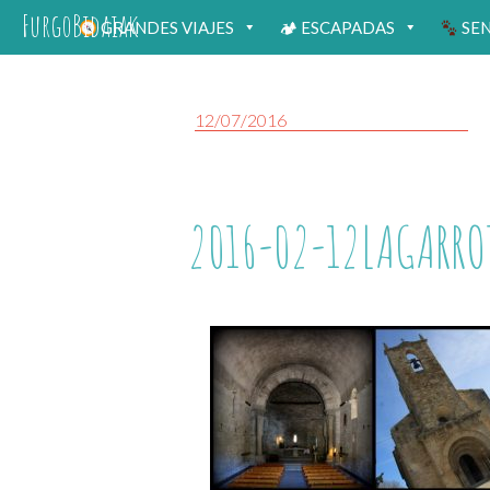
FurgoBidaiak
GRANDES VIAJES
🏕 ESCAPADAS
SE
12/07/2016
2016-02-12LAGARRO