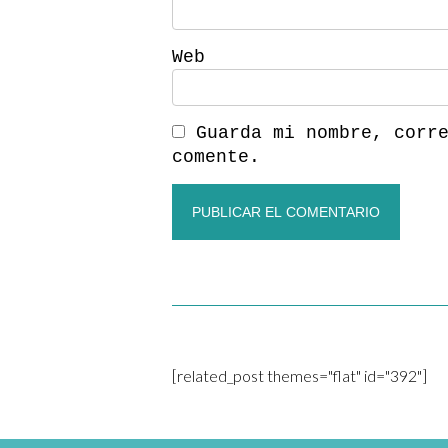
Web
Guarda mi nombre, corr
comente.
[related_post themes="flat" id="392"]