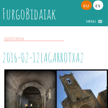
EU
ES
FurgoBidaiak
MENU
12/07/2016
2016-02-12LAGARROTXA2