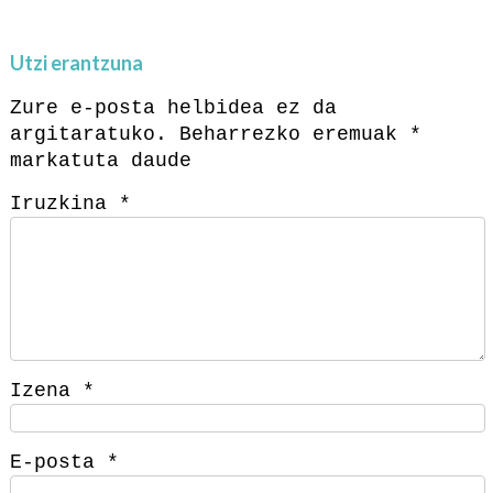
Utzi erantzuna
Zure e-posta helbidea ez da
argitaratuko.
Beharrezko eremuak
*
markatuta daude
Iruzkina
*
Izena
*
E-posta
*