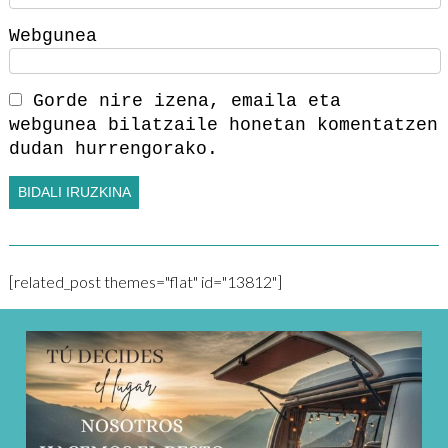
Webgunea
Gorde nire izena, emaila eta
webgunea bilatzaile honetan komentatzen
dudan hurrengorako.
[related_post themes="flat" id="13812"]