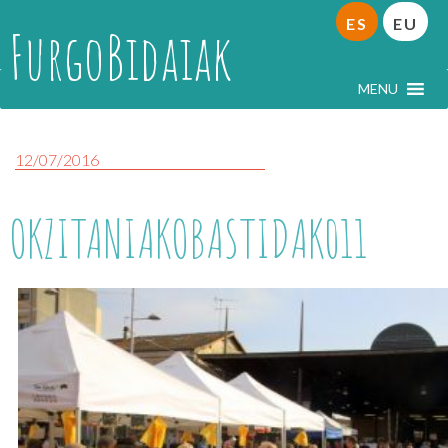
ES
EU
FurgoBidaiak
MENU
12/07/2016
OKZITANIAKOBASTIDAK011