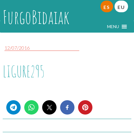
ES
EU
FurgoBidaiak
MENU
12/07/2016
LIGURE295
Share this...