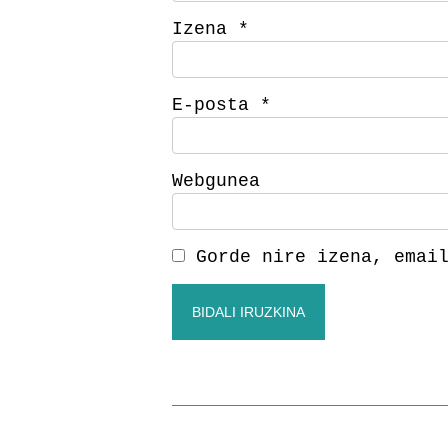
Izena
*
E-posta
*
Webgunea
Gorde nire izena, emai