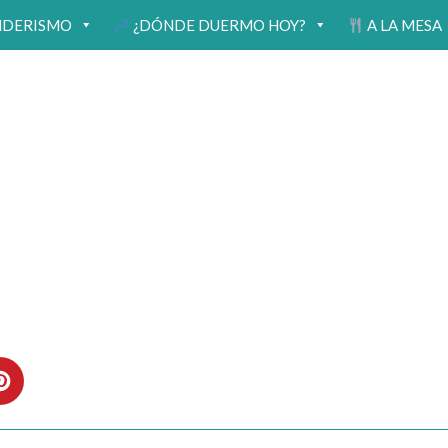
NDERISMO
¿DÓNDE DUERMO HOY?
A LA MESA