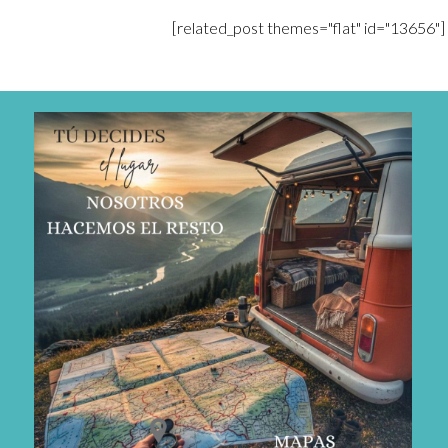
[related_post themes="flat" id="13656"]