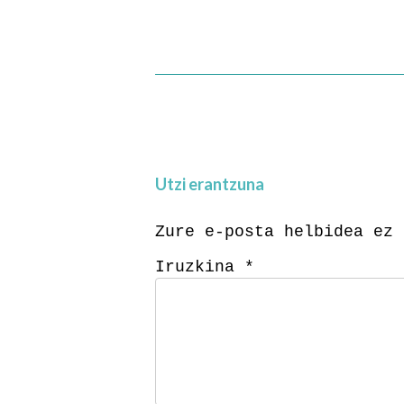
Utzi erantzuna
Zure e-posta helbidea ez 
Iruzkina
*