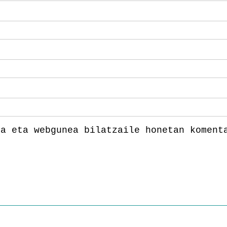
la eta webgunea bilatzaile honetan koment