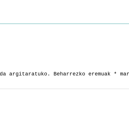
da argitaratuko.
Beharrezko eremuak
*
mar