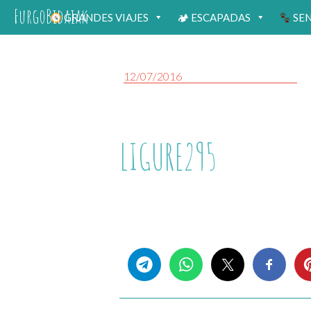
FurgoBidaiak
GRANDES VIAJES
🏕 ESCAPADAS
SE
12/07/2016
LIGURE295
Share this...