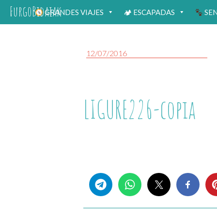
FurgoBidaiak
GRANDES VIAJES
🏕 ESCAPADAS
SE
12/07/2016
LIGURE226-copia
Share this...