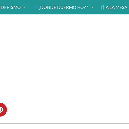
NDERISMO
¿DÓNDE DUERMO HOY?
A LA MESA