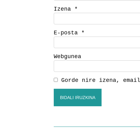
Izena
*
E-posta
*
Webgunea
Gorde nire izena, emai