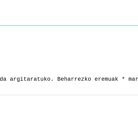
da argitaratuko.
Beharrezko eremuak
*
mar