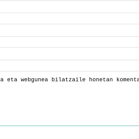
la eta webgunea bilatzaile honetan koment