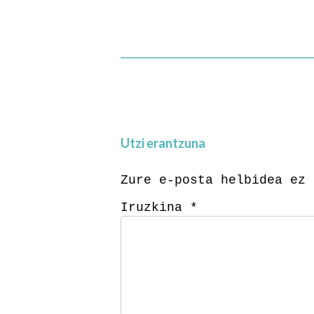
Utzi erantzuna
Zure e-posta helbidea ez 
Iruzkina
*