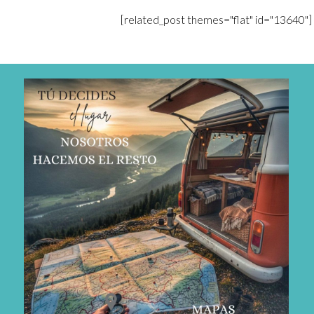
[related_post themes="flat" id="13640"]