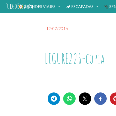
FurgoBidaiak
GRANDES VIAJES
🏕 ESCAPADAS
SE
12/07/2016
LIGURE226-copia
Share this...