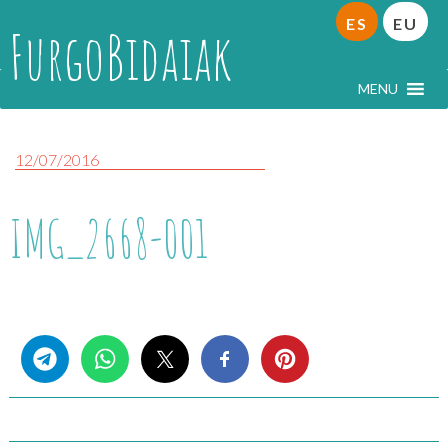
ES
EU
FurgoBidaiak
MENU
12/07/2016
IMG_2668-001
Share this...