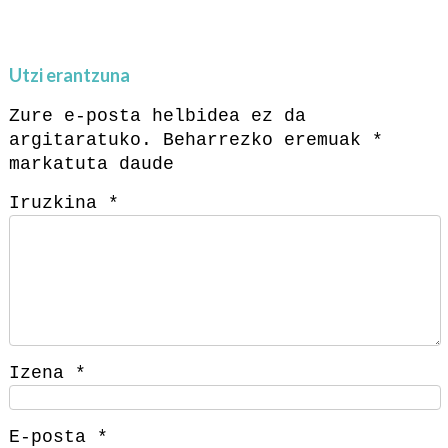
Utzi erantzuna
Zure e-posta helbidea ez da
argitaratuko.
Beharrezko eremuak
*
markatuta daude
Iruzkina
*
Izena
*
E-posta
*