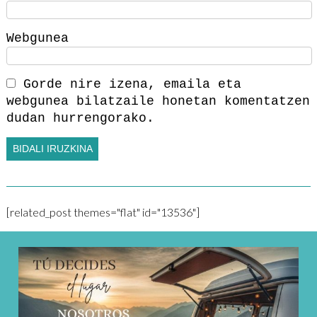
Webgunea
Gorde nire izena, emaila eta
webgunea bilatzaile honetan komentatzen
dudan hurrengorako.
[related_post themes="flat" id="13536"]