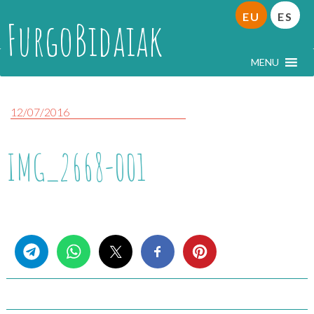
EU
ES
FurgoBidaiak
MENU
12/07/2016
IMG_2668-001
Share this...